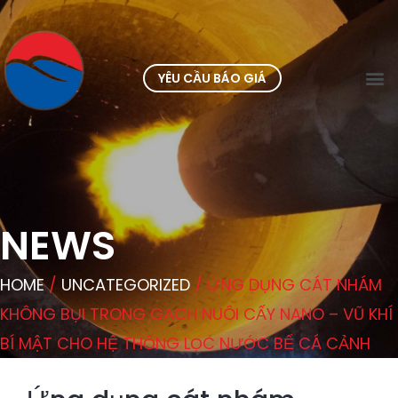
YÊU CẦU BÁO GIÁ
NEWS
HOME
/
UNCATEGORIZED
/ ỨNG DỤNG CÁT NHÁM
KHÔNG BỤI TRONG GẠCH NUÔI CẤY NANO – VŨ KHÍ
BÍ MẬT CHO HỆ THỐNG LỌC NƯỚC BỂ CÁ CẢNH